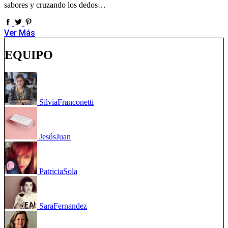
sabores y cruzando los dedos…
Ver Más
EQUIPO
Silvia
Franconetti
Jesús
Juan
Patricia
Sola
Sara
Fernandez