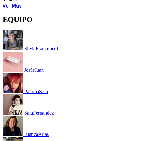
Ver Más
EQUIPO
Silvia
Franconetti
Jesús
Juan
Patricia
Sola
Sara
Fernandez
Blanca
Arias