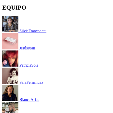
EQUIPO
Silvia
Franconetti
Jesús
Juan
Patricia
Sola
Sara
Fernandez
Blanca
Arias