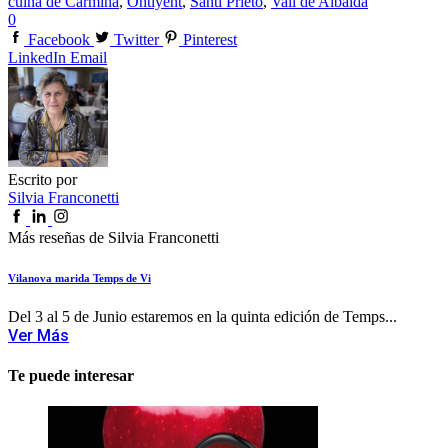
cuina de Carmina
,
Ontiyent
,
Santi Prieto
,
Vall de Albaida
0
Facebook
Twitter
Pinterest
LinkedIn
Email
Escrito por
Silvia Franconetti
Más reseñas de Silvia Franconetti
Vilanova marida Temps de Vi
Del 3 al 5 de Junio estaremos en la quinta edición de Temps...
Ver Más
Te puede interesar