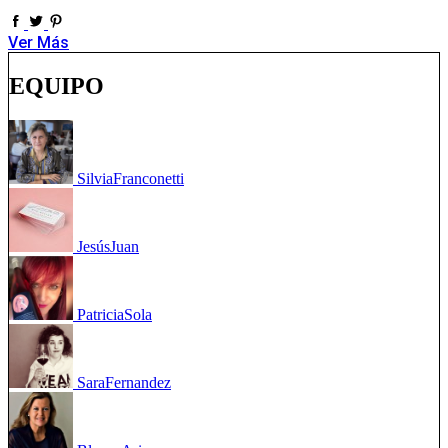
Ver Más
EQUIPO
Silvia
Franconetti
Jesús
Juan
Patricia
Sola
Sara
Fernandez