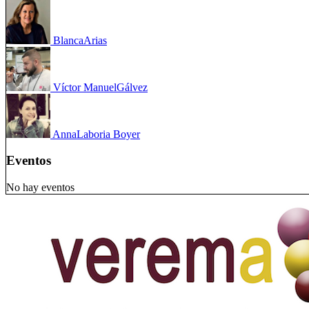
Blanca
Arias
Víctor Manuel
Gálvez
Anna
Laboria Boyer
Eventos
No hay eventos