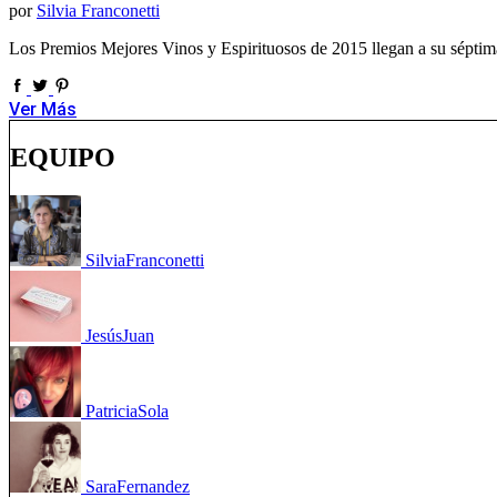
por
Silvia Franconetti
Los Premios Mejores Vinos y Espirituosos de 2015 llegan a su séptim
Ver Más
EQUIPO
Silvia
Franconetti
Jesús
Juan
Patricia
Sola
Sara
Fernandez