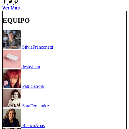
Ver Más
EQUIPO
Silvia
Franconetti
Jesús
Juan
Patricia
Sola
Sara
Fernandez
Blanca
Arias