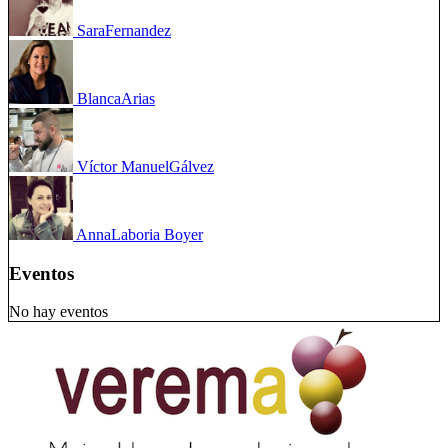
Sara
Fernandez
Blanca
Arias
Víctor Manuel
Gálvez
Anna
Laboria Boyer
Eventos
No hay eventos