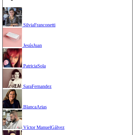
Silvia
Franconetti
Jesús
Juan
Patricia
Sola
Sara
Fernandez
Blanca
Arias
Víctor Manuel
Gálvez