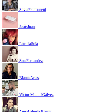
Silvia
Franconetti
Jesús
Juan
Patricia
Sola
Sara
Fernandez
Blanca
Arias
Víctor Manuel
Gálvez
Anna
Laboria Boyer