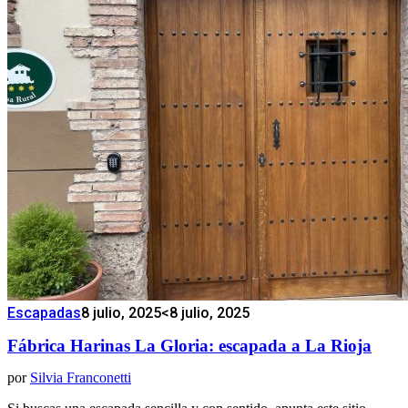
Escapadas
8 julio, 2025
<8 julio, 2025
Fábrica Harinas La Gloria: escapada a La Rioja
por
Silvia Franconetti