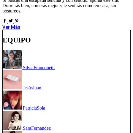
Si buscas una escapada sencilla y con sentido, apunta este sitio.
Dormirás bien, comerás mejor y te sentirás como en casa, sin
postureos.
Ver Más
EQUIPO
Silvia
Franconetti
Jesús
Juan
Patricia
Sola
Sara
Fernandez