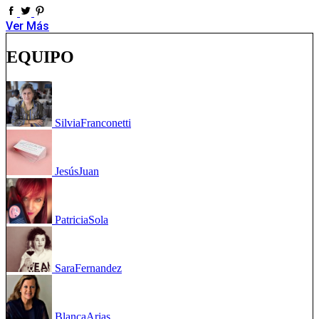
Ver Más
EQUIPO
Silvia
Franconetti
Jesús
Juan
Patricia
Sola
Sara
Fernandez
Blanca
Arias