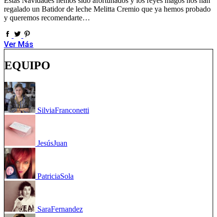
Estas Navidades hemos sido afortunados y los reyes magos nos han
regalado un Batidor de leche Melitta Cremio que ya hemos probado
y queremos recomendarte…
Ver Más
EQUIPO
Silvia
Franconetti
Jesús
Juan
Patricia
Sola
Sara
Fernandez