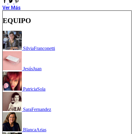
Ver Más
EQUIPO
Silvia
Franconetti
Jesús
Juan
Patricia
Sola
Sara
Fernandez
Blanca
Arias