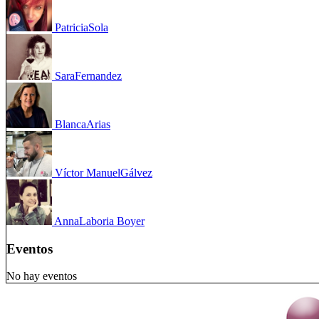
Patricia
Sola
Sara
Fernandez
Blanca
Arias
Víctor Manuel
Gálvez
Anna
Laboria Boyer
Eventos
No hay eventos