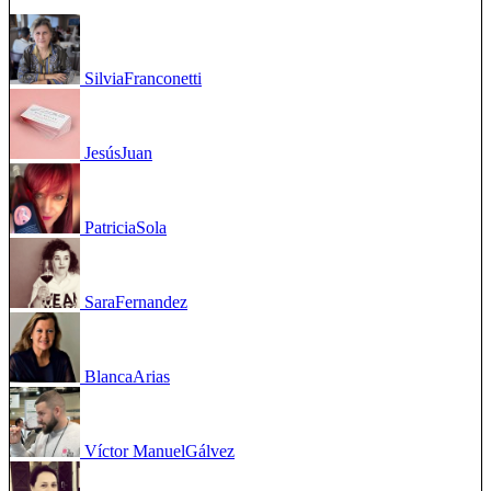
Silvia
Franconetti
Jesús
Juan
Patricia
Sola
Sara
Fernandez
Blanca
Arias
Víctor Manuel
Gálvez