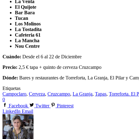
La Venta
El Quijote
Bar Bara
Tucan
Los Molinos
La Tostadita
Cafeteria 61
La Mancha
Nou Centre
Cuándo:
Desde el 6 al 22 de Diciembre
Precio:
2,5 € tapa + quinto de cerveza Cruzcampo
Dónde:
Bares y restaurantes de Torreforta, La Granja, El Pilar y Ca
Etiquetas
Campoclaro
,
Cerveza
,
Cruzcampo
,
La Granja
,
Tapas
,
Torreforta. El P
0
Facebook
Twitter
Pinterest
LinkedIn
Email