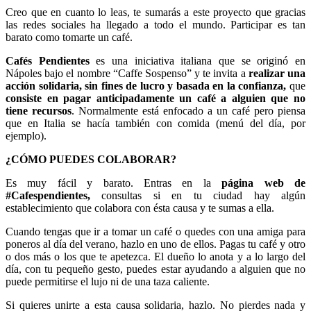
Creo que en cuanto lo leas, te sumarás a este proyecto que gracias
las redes sociales ha llegado a todo el mundo. Participar es tan
barato como tomarte un café.
Cafés Pendientes
es una iniciativa italiana que se originó en
Nápoles bajo el nombre “Caffe Sospenso” y te invita a
realizar una
acción solidaria, sin fines de lucro y basada en la confianza,
que
consiste en pagar anticipadamente un café a alguien que no
tiene recursos
. Normalmente está enfocado a un café pero piensa
que en Italia se hacía también con comida (menú del día, por
ejemplo).
¿CÓMO PUEDES COLABORAR?
Es muy fácil y barato. Entras en la
página web de
#Cafespendientes,
consultas si en tu ciudad hay algún
establecimiento que colabora con ésta causa y te sumas a ella.
Cuando tengas que ir a tomar un café o quedes con una amiga para
poneros al día del verano, hazlo en uno de ellos. Pagas tu café y otro
o dos más o los que te apetezca. El dueño lo anota y a lo largo del
día, con tu pequeño gesto, puedes estar ayudando a alguien que no
puede permitirse el lujo ni de una taza caliente.
Si quieres unirte a esta causa solidaria, hazlo. No pierdes nada y