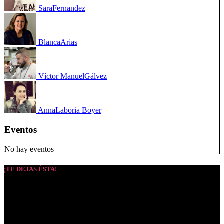
Sara
Fernandez
Blanca
Arias
Víctor Manuel
Gálvez
Anna
Laboria Boyer
Eventos
No hay eventos
¡TE DEJAS ÉSTA!