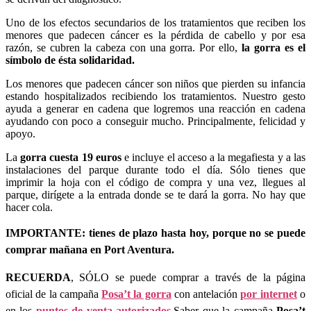
Uno de los efectos secundarios de los tratamientos que reciben los
menores que padecen cáncer es la pérdida de cabello y por esa
razón, se cubren la cabeza con una gorra. Por ello,
la gorra es el
símbolo de ésta solidaridad.
Los menores que padecen cáncer son niños que pierden su infancia
estando hospitalizados recibiendo los tratamientos. Nuestro gesto
ayuda a generar en cadena que logremos una reacción en cadena
ayudando con poco a conseguir mucho. Principalmente, felicidad y
apoyo.
La
gorra cuesta 19 euros
e incluye el acceso a la megafiesta y a las
instalaciones del parque durante todo el día. Sólo tienes que
imprimir la hoja con el código de compra y una vez, llegues al
parque, dirígete a la entrada donde se te dará la gorra. No hay que
hacer cola.
IMPORTANTE: tienes de plazo hasta hoy, porque no se puede
comprar mañana en Port Aventura.
RECUERDA
, SÓLO se puede comprar a través de la página
oficial de la campaña
Posa’t la gorra
con antelación
por internet
o
en los
puntos de venta autorizados
.Saber que la campaña
Posa’t