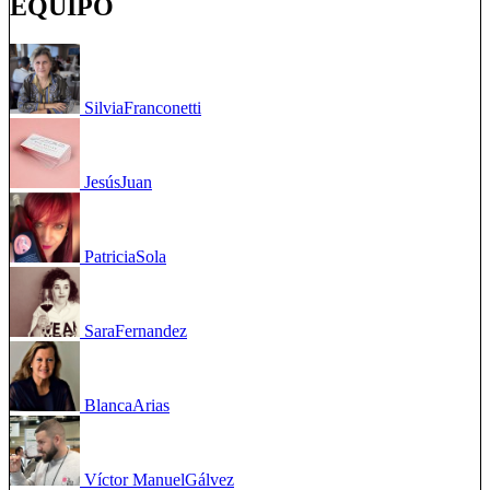
EQUIPO
Silvia
Franconetti
Jesús
Juan
Patricia
Sola
Sara
Fernandez
Blanca
Arias
Víctor Manuel
Gálvez