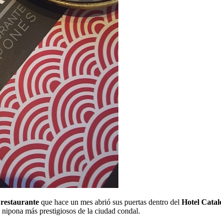
l
restaurante
que hace un mes abrió sus puertas dentro del
Hotel Catal
a nipona más prestigiosos de la ciudad condal.