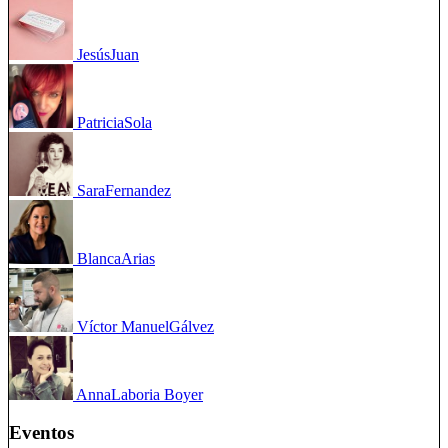
Jesús
Juan
Patricia
Sola
Sara
Fernandez
Blanca
Arias
Víctor Manuel
Gálvez
Anna
Laboria Boyer
Eventos