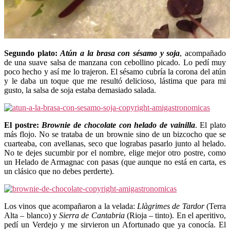
Segundo plato:
Atún a la brasa con sésamo y soja
, acompañado
de una suave salsa de manzana con cebollino picado. Lo pedí muy
poco hecho y así me lo trajeron. El sésamo cubría la corona del atún
y le daba un toque que me resultó delicioso, lástima que para mi
gusto, la salsa de soja estaba demasiado salada.
El postre:
Brownie de chocolate con helado de vainilla
. El plato
más flojo. No se trataba de un brownie sino de un bizcocho que se
cuarteaba, con avellanas, seco que lograbas pasarlo junto al helado.
No te dejes sucumbir por el nombre, elige mejor otro postre, como
un Helado de Armagnac con pasas (que aunque no está en carta, es
un clásico que no debes perderte).
Los vinos que acompañaron a la velada:
Llàgrimes de Tardor
(Terra
Alta – blanco) y
Sierra de Cantabria
(Rioja – tinto). En el aperitivo,
pedí un Verdejo y me sirvieron un Afortunado que ya conocía. El