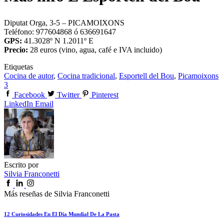
Diputat Orga, 3-5 – PICAMOIXONS
Teléfono: 977604868 ó 636691647
GPS:
41.3028º N 1.2011º E
Precio:
28 euros (vino, agua, café e IVA incluido)
Etiquetas
Cocina de autor
,
Cocina tradicional
,
Esportell del Bou
,
Picamoixons
3
Facebook
Twitter
Pinterest
LinkedIn
Email
Escrito por
Silvia Franconetti
Más reseñas de Silvia Franconetti
12 Curiosidades En El Día Mundial De La Pasta