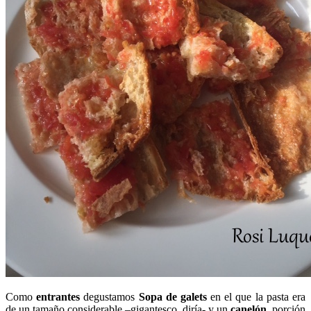
Como
entrantes
degustamos
Sopa de galets
en el que la pasta era
de un tamaño considerable –gigantesco, diría- y un
canelón
, porción