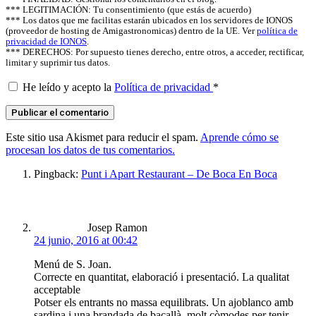
*** LEGITIMACIÓN: Tu consentimiento (que estás de acuerdo)
*** Los datos que me facilitas estarán ubicados en los servidores de IONOS
(proveedor de hosting de Amigastronomicas) dentro de la UE. Ver
política de
privacidad de IONOS
.
*** DERECHOS: Por supuesto tienes derecho, entre otros, a acceder, rectificar,
limitar y suprimir tus datos.
He leído y acepto la
Política de privacidad
*
Este sitio usa Akismet para reducir el spam.
Aprende cómo se
procesan los datos de tus comentarios.
Pingback:
Punt i Apart Restaurant – De Boca En Boca
says:
Josep Ramon
24 junio, 2016 at 00:42
Menú de S. Joan.
Correcte en quantitat, elaboració i presentació. La qualitat
acceptable
Potser els entrants no massa equilibrats. Un ajoblanco amb
sardina i una brandada de bacallà, molt còmodes per tenir