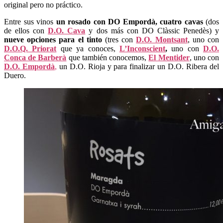
original pero no práctico.
Entre sus vinos
un rosado con DO Empordà, cuatro cavas
(dos
de ellos con
D.O. Cava
y dos más con DO Clàssic Penedès) y
nueve opciones para el tinto
(tres con
D.O. Montsant
, uno con
D.O.Q. Priorat
que ya conoces,
L’Inconscient
,
uno con
D.O.
Conca de Barberà
que también conocemos,
El Mentider
, uno con
D.O. Empordà
,
un D.O. Rioja y para finalizar un D.O. Ribera del
Duero.