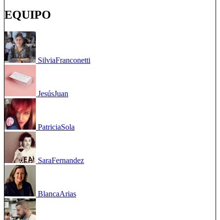
EQUIPO
Silvia
Franconetti
Jesús
Juan
Patricia
Sola
Sara
Fernandez
Blanca
Arias