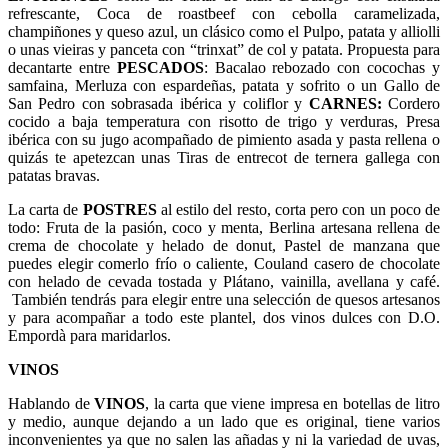
refrescante, Coca de roastbeef con cebolla caramelizada,
champiñones y queso azul, un clásico como el Pulpo, patata y alliolli
o unas vieiras y panceta con “trinxat” de col y patata. Propuesta para
decantarte entre
PESCADOS
: Bacalao rebozado con cocochas y
samfaina, Merluza con espardeñas, patata y sofrito o un Gallo de
San Pedro con sobrasada ibérica y coliflor y
CARNES:
Cordero
cocido a baja temperatura con risotto de trigo y verduras, Presa
ibérica con su jugo acompañado de pimiento asada y pasta rellena o
quizás te apetezcan unas Tiras de entrecot de ternera gallega con
patatas bravas.
La carta de
POSTRES
al estilo del resto, corta pero con un poco de
todo: Fruta de la pasión, coco y menta, Berlina artesana rellena de
crema de chocolate y helado de donut, Pastel de manzana que
puedes elegir comerlo frío o caliente, Couland casero de chocolate
con helado de cevada tostada y Plátano, vainilla, avellana y café.
También tendrás para elegir entre una selección de quesos artesanos
y para acompañar a todo este plantel, dos vinos dulces con D.O.
Empordà para maridarlos.
VINOS
Hablando de
VINOS
, la carta que viene impresa en botellas de litro
y medio, aunque dejando a un lado que es original, tiene varios
inconvenientes ya que no salen las añadas y ni la variedad de uvas,