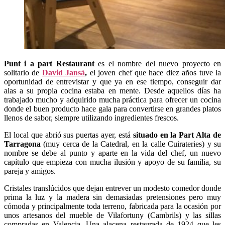
Punt i a part Restaurant
es el nombre del nuevo proyecto en
solitario de
David Jansà
,
el joven chef que hace diez años tuve la
oportunidad de entrevistar y que ya en ese tiempo, conseguir dar
alas a su propia cocina estaba en mente. Desde aquellos días ha
trabajado mucho y adquirido mucha práctica para ofrecer un cocina
donde el buen producto hace gala para convertirse en grandes platos
llenos de sabor, siempre utilizando ingredientes frescos.
El local que abrió sus puertas ayer, está
situado en la Part Alta de
Tarragona
(muy cerca de la Catedral, en la calle Cuirateries) y su
nombre se debe al punto y aparte en la vida del chef, un nuevo
capítulo que empieza con mucha ilusión y apoyo de su familia, su
pareja y amigos.
Cristales translúcidos que dejan entrever un modesto comedor donde
prima la luz y la madera sin demasiadas pretensiones pero muy
cómoda y principalmente toda terreno, fabricada para la ocasión por
unos artesanos del mueble de Vilafortuny (Cambrils) y las sillas
compradas en Valencia. Una alacena restaurada de 1924 que les