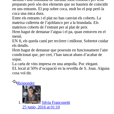
preparats però són dos elements que no haurien de coincidir
en uns entrants. El pop sobre coca, molt bo el pop però la
coca una mica dura.
Entre els entrants i el plat no han canviat els coberts. La
mateixa cullereta de l’ajoblanco per a la brandada. Els
mateixos coberts de l’entrant per al plat de peix
Hem hagut de demanar l’aigua i el pa, quan entraven en el
menú.
EN fi, els queda camí per recórrer i millorar. Sobretot cuidar
els detalls.
Hem hagut de demanar que posessin en funcionament l’aire
condicionat que, per cert, l’han tancat abans d’acabar de
sopar.
La carta de vins impresa en una ampolla. Poc elegant.
EL local al 50% d’ocupació en la revetlla de S. Joan. Alguna
cosa vol dir.
Responder
says:
Silvia Franconetti
25 junio, 2016 at 01:10