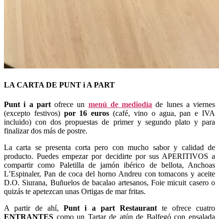
LA CARTA DE PUNT i A PART
Punt i a part
ofrece un
menú de mediodía
de lunes a viernes
(excepto festivos)
por 16 euros
(café, vino o agua, pan e IVA
incluido) con dos propuestas de primer y segundo plato y para
finalizar dos más de postre.
La carta se presenta corta pero con mucho sabor y calidad de
producto. Puedes empezar por decidirte por sus APERITIVOS a
compartir como Paletilla de jamón ibérico de bellota, Anchoas
L’Espinaler, Pan de coca del horno Andreu con tomacons y aceite
D.O. Siurana, Buñuelos de bacalao artesanos, Foie micuit casero o
quizás te apetezcan unas Ortigas de mar fritas.
A partir de ahí,
Punt i a part Restaurant
te ofrece cuatro
ENTRANTES
como un Tartar de atún de Balfegó con ensalada