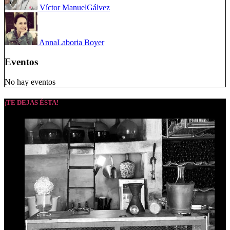
Víctor Manuel
Gálvez
Anna
Laboria Boyer
Eventos
No hay eventos
¡TE DEJAS ÉSTA!