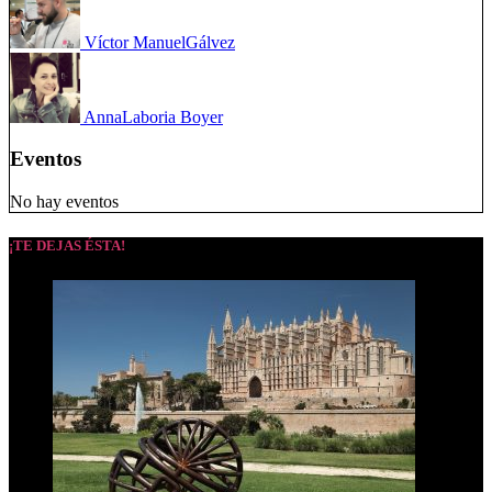
Víctor Manuel
Gálvez
Anna
Laboria Boyer
Eventos
No hay eventos
¡TE DEJAS ÉSTA!