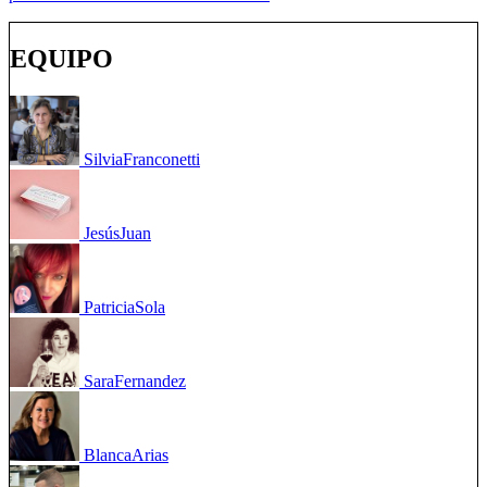
EQUIPO
Silvia
Franconetti
Jesús
Juan
Patricia
Sola
Sara
Fernandez
Blanca
Arias