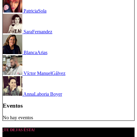
Patricia
Sola
Sara
Fernandez
Blanca
Arias
Víctor Manuel
Gálvez
Anna
Laboria Boyer
Eventos
No hay eventos
¡TE DEJAS ÉSTA!