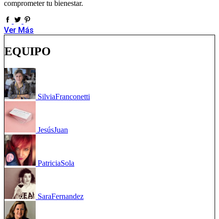
comprometer tu bienestar.
Ver Más
EQUIPO
Silvia
Franconetti
Jesús
Juan
Patricia
Sola
Sara
Fernandez