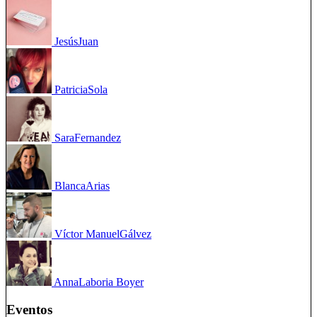
Jesús
Juan
Patricia
Sola
Sara
Fernandez
Blanca
Arias
Víctor Manuel
Gálvez
Anna
Laboria Boyer
Eventos