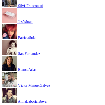
Silvia
Franconetti
Jesús
Juan
Patricia
Sola
Sara
Fernandez
Blanca
Arias
Víctor Manuel
Gálvez
Anna
Laboria Boyer