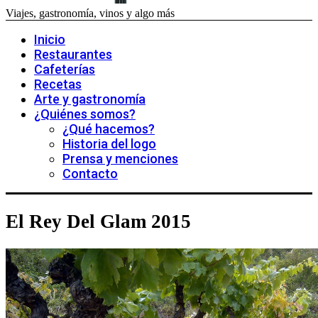
Viajes, gastronomía, vinos y algo más
Inicio
Restaurantes
Cafeterías
Recetas
Arte y gastronomía
¿Quiénes somos?
¿Qué hacemos?
Historia del logo
Prensa y menciones
Contacto
El Rey Del Glam 2015