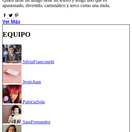
Quien tiene un amigo tiene un tesoro y tengo uno que es
apasionado, divertido, carismático y terco como una mula.
Ver Más
EQUIPO
Silvia
Franconetti
Jesús
Juan
Patricia
Sola
Sara
Fernandez