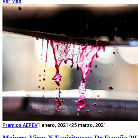
Ver Más
Premios AEPEV
1 enero, 2021
<25 marzo, 2021
Mejores Vinos Y Espirituosos De España 20