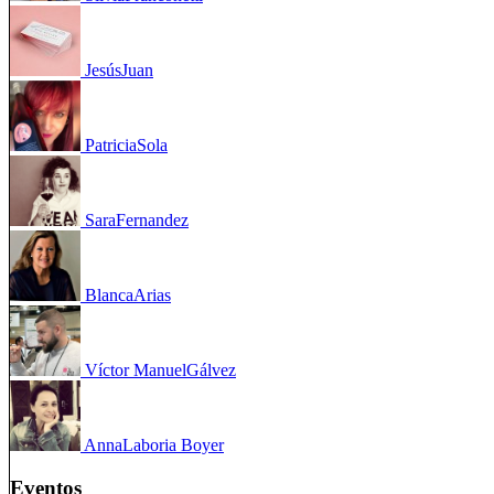
Jesús
Juan
Patricia
Sola
Sara
Fernandez
Blanca
Arias
Víctor Manuel
Gálvez
Anna
Laboria Boyer
Eventos