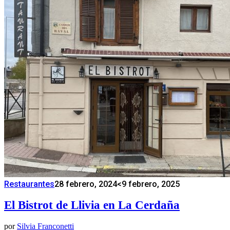
Restaurantes
28 febrero, 2024
<9 febrero, 2025
El Bistrot de Llivia en La Cerdaña
por
Silvia Franconetti