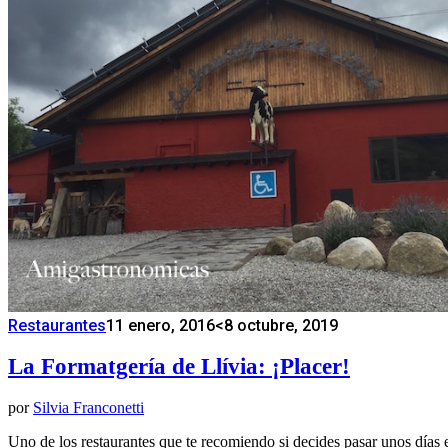
Restaurantes
11 enero, 2016
<8 octubre, 2019
La Formatgería de Llívia: ¡Placer!
por
Silvia Franconetti
Uno de los restaurantes que te recomiendo si decides pasar unos día