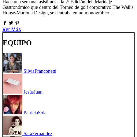
Hace una semana, asistimos a la 2ª Edición del Maridaje
Gastronómico que dentro del Torneo de golf corporativo The Wall’s
House-Mariona Design, se centraba en un monográﬁco…
Ver Más
EQUIPO
Silvia
Franconetti
Jesús
Juan
Patricia
Sola
Sara
Fernandez