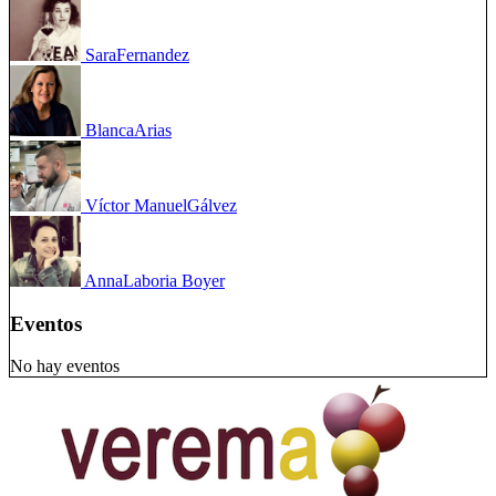
Sara
Fernandez
Blanca
Arias
Víctor Manuel
Gálvez
Anna
Laboria Boyer
Eventos
No hay eventos