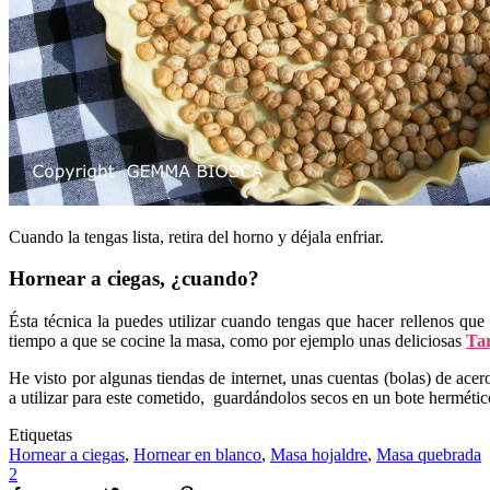
Cuando la tengas lista, retira del horno y déjala enfriar.
Hornear a ciegas, ¿cuando?
Ésta técnica la puedes utilizar cuando tengas que hacer rellenos que
tiempo a que se cocine la masa, como por ejemplo unas deliciosas
Tar
He visto por algunas tiendas de internet, unas cuentas (bolas) de ac
a utilizar para este cometido, guardándolos secos en un bote hermétic
Etiquetas
Hornear a ciegas
,
Hornear en blanco
,
Masa hojaldre
,
Masa quebrada
2