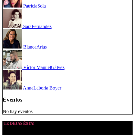
Patricia
Sola
Sara
Fernandez
Blanca
Arias
Víctor Manuel
Gálvez
Anna
Laboria Boyer
Eventos
No hay eventos
¡TE DEJAS ÉSTA!