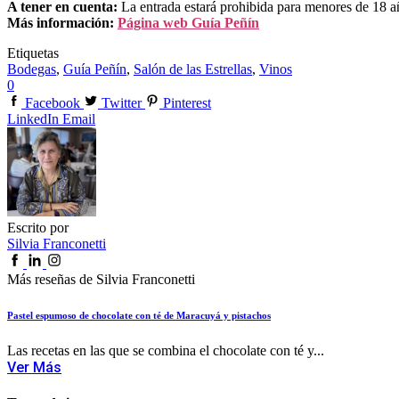
A tener en cuenta:
La entrada estará prohibida para menores de 18 a
Más información:
Página web Guía Peñín
Etiquetas
Bodegas
,
Guía Peñín
,
Salón de las Estrellas
,
Vinos
0
Facebook
Twitter
Pinterest
LinkedIn
Email
Escrito por
Silvia Franconetti
Más reseñas de Silvia Franconetti
Pastel espumoso de chocolate con té de Maracuyá y pistachos
Las recetas en las que se combina el chocolate con té y...
Ver Más