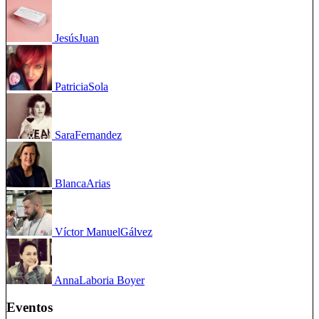
Jesús
Juan
Patricia
Sola
Sara
Fernandez
Blanca
Arias
Víctor Manuel
Gálvez
Anna
Laboria Boyer
Eventos