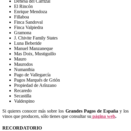
Dehesa del Carrizal
El Rincón
Enrique Mendoza
Fillaboa
Finca Sandoval
Finca Valpiedra
Gramona
J. Chivite Family States
Luna Beberide
Manuel Manzaneque
Mas Doix, Mustiguillo
Mauro
Maurodos
Numanthia
Pago de Vallegarcía
Pagos Marqués de Grión
Propiedad de Arínzano
Recaredo
Secastilla
Valdespino
Si quieres conocer más sobre los
Grandes Pagos de España
y los
vinos que producen, sólo tienes que consultar su
página web
.
RECORDATORIO