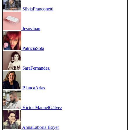
Silvia
Franconetti
Jesús
Juan
Patricia
Sola
Sara
Fernandez
Blanca
Arias
Víctor Manuel
Gálvez
Anna
Laboria Boyer