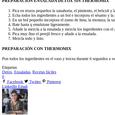
PREPARACIÓN ENSALADA DETOX SIN THERMOMIX
Pica en trozos pequeños la zanahoria, el pimiento, el brócoli y 
Echa todos los ingredientes a un bol e incorpora el sésamo y la 
En un bol pequeño incorpora el zumo de lima, la mostaza, la sal y
Bate hasta q emulsione ligeramente.
Añade la mezcla a la ensalada y mezcla los ingredientes con el 
Pica muy fino el perejil fresco y añade a la ensalada.
Mezcla todo y listo.
PREPARACIÓN CON THERMOMIX
Pon todos los ingredientes en el vaso y trocea durante 6 segundos a 
Etiquetas
Detox
,
Ensaladas
,
Recetas fáciles
0
Facebook
Twitter
Pinterest
LinkedIn
Email