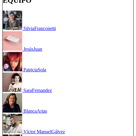
EQUIPO
Silvia
Franconetti
Jesús
Juan
Patricia
Sola
Sara
Fernandez
Blanca
Arias
Víctor Manuel
Gálvez