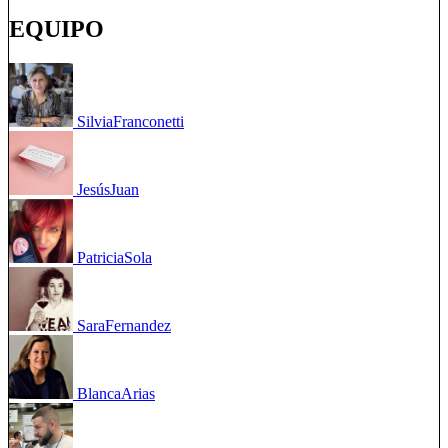
EQUIPO
Silvia
Franconetti
Jesús
Juan
Patricia
Sola
Sara
Fernandez
Blanca
Arias