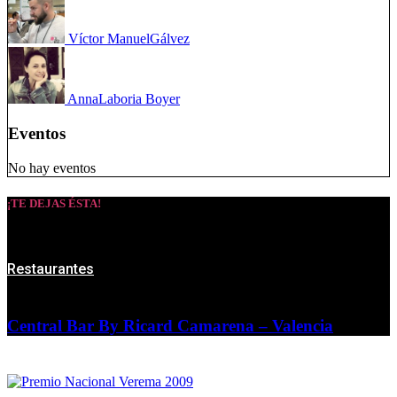
Víctor Manuel
Gálvez
Anna
Laboria Boyer
Eventos
No hay eventos
¡TE DEJAS ÉSTA!
Restaurantes
Central Bar By Ricard Camarena – Valencia