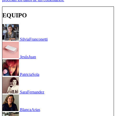
EQUIPO
Silvia
Franconetti
Jesús
Juan
Patricia
Sola
Sara
Fernandez
Blanca
Arias