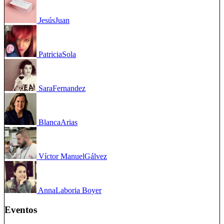
Jesús
Juan
Patricia
Sola
Sara
Fernandez
Blanca
Arias
Víctor Manuel
Gálvez
Anna
Laboria Boyer
Eventos