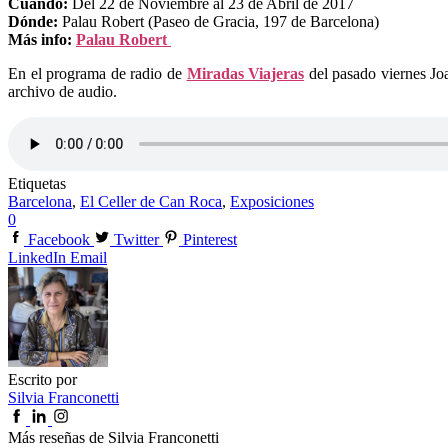
Cuándo:
Del 22 de Noviembre al 23 de Abril de 2017
Dónde:
Palau Robert (Paseo de Gracia, 197 de Barcelona)
Más info:
Palau Robert
En el programa de radio de
Miradas Viajeras
del pasado viernes Joa
archivo de audio.
Etiquetas
Barcelona
,
El Celler de Can Roca
,
Exposiciones
0
Facebook
Twitter
Pinterest
LinkedIn
Email
Escrito por
Silvia Franconetti
Más reseñas de Silvia Franconetti