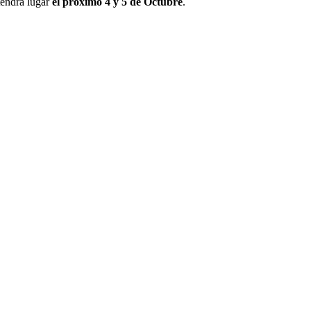
endrá lugar
el próximo 4 y 5 de Octubre
.