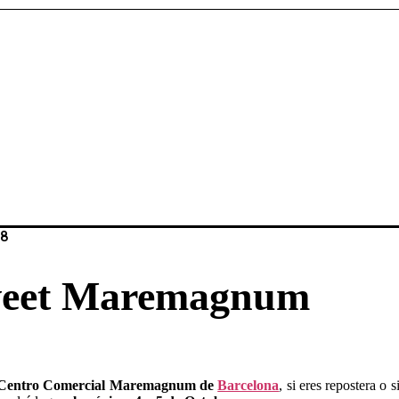
18
weet Maremagnum
Centro Comercial Maremagnum de
Barcelona
, si eres repostera o