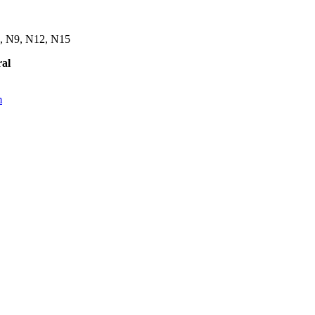
6, N9, N12, N15
ral
m