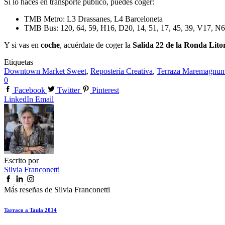
Si lo haces en transporte público, puedes coger:
TMB Metro: L3 Drassanes, L4 Barceloneta
TMB Bus: 120, 64, 59, H16, D20, 14, 51, 17, 45, 39, V17, N
Y si vas en
coche
, acuérdate de coger la
Salida 22 de la Ronda Lito
Etiquetas
Downtown Market Sweet
,
Repostería Creativa
,
Terraza Maremagnu
0
Facebook
Twitter
Pinterest
LinkedIn
Email
Escrito por
Silvia Franconetti
Más reseñas de Silvia Franconetti
Tarraco a Taula 2014