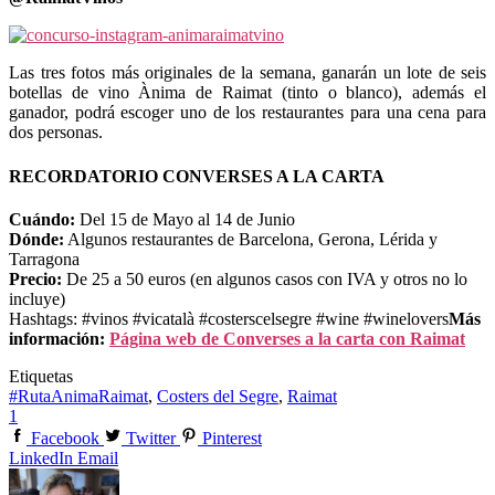
Las tres fotos más originales de la semana, ganarán un lote de seis
botellas de vino Ànima de Raimat (tinto o blanco), además el
ganador, podrá escoger uno de los restaurantes para una cena para
dos personas.
RECORDATORIO CONVERSES A LA CARTA
Cuándo:
Del 15 de Mayo al 14 de Junio
Dónde:
Algunos restaurantes de Barcelona, Gerona, Lérida y
Tarragona
Precio:
De 25 a 50 euros (en algunos casos con IVA y otros no lo
incluye)
Hashtags: #vinos #vicatalà #costerscelsegre #wine #winelovers
Más
información:
Página web de Converses a la carta con Raimat
Etiquetas
#RutaAnimaRaimat
,
Costers del Segre
,
Raimat
1
Facebook
Twitter
Pinterest
LinkedIn
Email