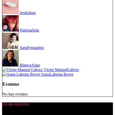
Jesús
Juan
Patricia
Sola
Sara
Fernandez
Blanca
Arias
Víctor Manuel
Gálvez
Anna
Laboria Boyer
Eventos
No hay eventos
¡TE DEJAS ÉSTA!