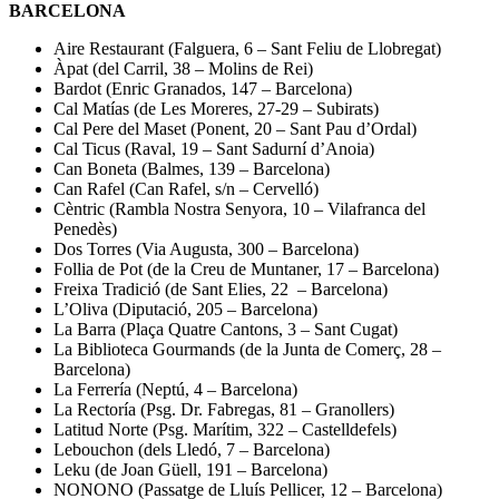
BARCELONA
Aire Restaurant (Falguera, 6 – Sant Feliu de Llobregat)
Àpat (del Carril, 38 – Molins de Rei)
Bardot (Enric Granados, 147 – Barcelona)
Cal Matías (de Les Moreres, 27-29 – Subirats)
Cal Pere del Maset (Ponent, 20 – Sant Pau d’Ordal)
Cal Ticus (Raval, 19 – Sant Sadurní d’Anoia)
Can Boneta (Balmes, 139 – Barcelona)
Can Rafel (Can Rafel, s/n – Cervelló)
Cèntric (Rambla Nostra Senyora, 10 – Vilafranca del
Penedès)
Dos Torres (Via Augusta, 300 – Barcelona)
Follia de Pot (de la Creu de Muntaner, 17 – Barcelona)
Freixa Tradició (de Sant Elies, 22 – Barcelona)
L’Oliva (Diputació, 205 – Barcelona)
La Barra (Plaça Quatre Cantons, 3 – Sant Cugat)
La Biblioteca Gourmands (de la Junta de Comerç, 28 –
Barcelona)
La Ferrería (Neptú, 4 – Barcelona)
La Rectoría (Psg. Dr. Fabregas, 81 – Granollers)
Latitud Norte (Psg. Marítim, 322 – Castelldefels)
Lebouchon (dels Lledó, 7 – Barcelona)
Leku (de Joan Güell, 191 – Barcelona)
NONONO (Passatge de Lluís Pellicer, 12 – Barcelona)