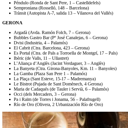
Péndulo (Ronda de Sant Pere, 1 – Castelldefels)
Semproniana (Rosselló, 148 – Barcelona)
Trànsit (Autopista A-7, salida 13 – Vilanova del Vallés)
GERONA
Argadà (Avda. Ramón Folch, 7 – Gerona)
Bubbles Gastro Bar (Pº José Canalejas, 6 – Gerona)
Dvisi (Industria, 4 – Palamós)
El Cabrit (Ctra. Barcelona, 423 – Gerona)
Es Portal (Ctra. de Pals a Torroella de Montgrí, 17 – Pals)
Ibèric (de Valls, 11 – Ullastret)
L’Aliança d’Anglès (Jacint Verdaguer, 3 – Anglès)
La Banyeta (Ctra. Girona-Banyoles, Km. 11 – Banyoles)
La Gamba (Plaza San Pere 1 – Palamós)
La Plaça (Sant Esteve, 15-17 – Madremanya)
Le Bistrot (Pujada de Sant Domènech, 4 Gerona)
Maria de Cadaqués (de Tauler i Servià, 6 – Palamós)
Occi (dels Mercaders, 3 – Gerona)
Pa i Raïm (de Torres i Jonama, 56 – Palafrugell)
Río de Oro (Olivera, 2 Urbanización Río de Oro)