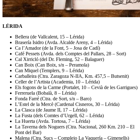
LÉRIDA
Bellera (de Vallcalent, 15 – Lérida)
Brasería Isidro (Avda. Alcalde Areny, 4 – Lérida)
Ca l’Amador (de la Font, 5 – Josa de Cadí)
Café Pessets (Avda. dels Comptes del Pallars, 28 – Sort)
Cal Xirricló (del Dr. Fleming, 52 – Balaguer)
Can Boix (Can Boix, s/n – Peramola)
Can Miquel (Templers, 9 – Lérida)
Carballeira (Ctra. Zaragoza N-IIA, Km. 457,5 – Butsenit)
Celler de l’Artista (Academia, 10 – Lérida)
Els fogons de la Carme (Portalet, 10 – Cevià de les Garrigues)
Ferreruela (Bobalà, 8 – Lérida)
Fonda Farré (Ctra. de Sort, s/n – Baro)
L’Estel de la Mercè (Cardenal Cisneros, 30 – Lérida)
La Clasca (de Jaume II, 17 – Lérida)
La Fusta (dels Comtes d’Urgell, 62 – Lérida)
La Huerta (Avda. Tortosa, 7 – Lérida)
La Taverna dels Noguers (Ctra. Nacional, 260 Km. 210 – El
Pont del Bar)
Malena (Ctra. Sucs – Complejo La Vaquería – Gimenells)