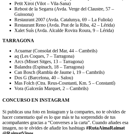
Petit Xiroi (Vilot – Vila-Sana)
Rebost de la Segarra (Avda. Verge del Claustre, 57 –
Guissona)
Restaurant 2007 (Avda. Catalunya, 69 – La Fuliola)
Restaurant Reno (Avda. Prat de la Riba, 42 – Lérida)
Xalet Suís (Avda. Alcalde Rovira Roura, 9 – Lérida)
TARRAGONA
Acuamar (Consolat del Mar, 44 – Cambrils)
aq (Les Coques, 7 – Tarragona)
Arcs (Misset Sitges, 13 – Tarragona)
Balandra (Espinach, 18 – Tarragona)
Can Bosch (Rambla de Jaume i, 19 – Cambrils)
Dos G (Barcelona, 40 – Salou)
Mas Folch (Ctra. Reus-Cosntanti, Km. 5 – Constantí)
Vora (Galcerán Marquet, 2 – Cambrils)
CONCURSO EN INSTAGRAM
Si publicas una foto en Instagram y la compartes, no te olvides de
hacer comentario qué es lo que más te ha sorprendido de tus
acompañantes gracias a “Converses a la carta”. Cuando añades esa
imagen, no te olvides de añadir los hashtags
#RutaAimaRaimat
@RaimatVinos