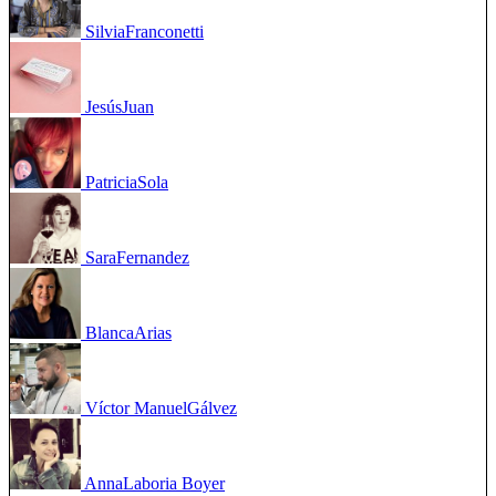
Silvia
Franconetti
Jesús
Juan
Patricia
Sola
Sara
Fernandez
Blanca
Arias
Víctor Manuel
Gálvez
Anna
Laboria Boyer