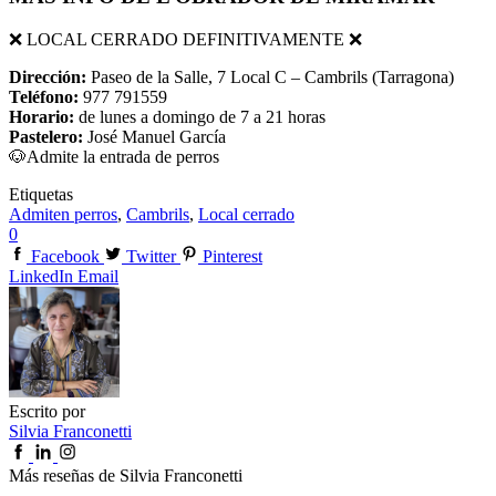
❌ LOCAL CERRADO DEFINITIVAMENTE ❌
Dirección:
Paseo de la Salle, 7 Local C – Cambrils (Tarragona)
Teléfono:
977 791559
Horario:
de lunes a domingo de 7 a 21 horas
Pastelero:
José Manuel García
🐶Admite la entrada de perros
Etiquetas
Admiten perros
,
Cambrils
,
Local cerrado
0
Facebook
Twitter
Pinterest
LinkedIn
Email
Escrito por
Silvia Franconetti
Más reseñas de Silvia Franconetti