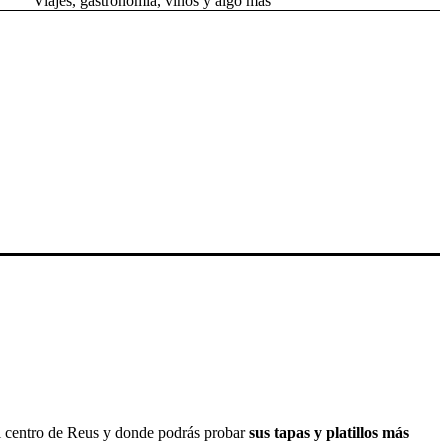
Viajes, gastronomía, vinos y algo más
l centro de Reus y donde podrás probar
sus tapas y platillos más