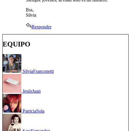
Bss,
Silvia
Responder
EQUIPO
Silvia
Franconetti
Jesús
Juan
Patricia
Sola
Sara
Fernandez