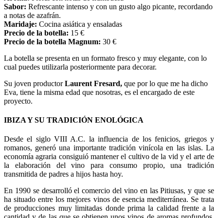
Sabor:
Refrescante intenso y con un gusto algo picante, recordando
a notas de azafrán.
Maridaje:
Cocina asiática y ensaladas
Precio de la botella:
15 €
Precio de la botella Magnum:
30 €
La botella se presenta en un formato fresco y muy elegante, con lo
cual puedes utilizarla posteriormente para decorar.
Su joven productor
Laurent Fresard,
que por lo que me ha dicho
Eva, tiene la misma edad que nosotras, es el encargado de este
proyecto.
IBIZA Y SU TRADICIÓN ENOLÓGICA
Desde el siglo VIII A.C. la influencia de los fenicios, griegos y
romanos, generó una importante tradición vinícola en las islas. La
economía agraria consiguió mantener el cultivo de la vid y el arte de
la elaboración del vino para consumo propio, una tradición
transmitida de padres a hijos hasta hoy.
En 1990 se desarrolló el comercio del vino en las Pitiusas, y que se
ha situado entre los mejores vinos de esencia mediterránea. Se trata
de producciones muy limitadas donde prima la calidad frente a la
cantidad y de las que se obtienen unos vinos de aromas profundos,